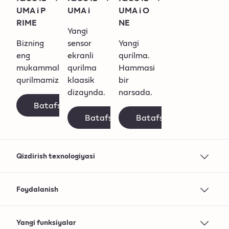
UMA i P
UMA i
UMA i O
RIME
NE
Yangi
Bizning
sensor
Yangi
eng
ekranli
qurilma.
mukammal
qurilma
Hammasi
qurilmamiz.
klaasik
bir
dizaynda.
narsada.
Batafsil
Batafsil
Batafsil
Qizdirish texnologiyasi
SMARTCORE
SMARTCORE
SMARTCORE
INDUCTION
INDUCTION
INDUCTION
Foydalanish
SYSTEM™
SYSTEM™
SYSTEM™
SMARTCORE
SMARTCORE
SMARTCORE
Ketma-ket
Ketma-ket
Ketma-ket
INDUCTION
INDUCTION
INDUCTION
seanslar
seanslar
seanslar
Yangi funksiyalar
SYSTEM™
SYSTEM™
SYSTEM™