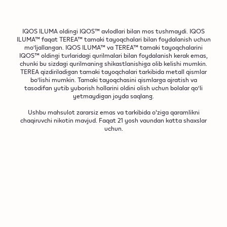
Qurilma
Qurilma
Ushlagich
Ushlagich
IQOS
Alyuminiy
Alyuminiy
mahsuloti
Bluetooth®
Bluetooth®
Bluetooth®
Og‘irlik
Og‘irlik
seansni
seansni
ILUMA i
-
Og‘irlik
(ushlagich),
qurilmaga
31 g.
31 g.
sizga
sizga
ONE
73 g.
Quvvatlash
Quvvatlash
-
Kafolat
Kafolat
Kafolat
plastmassa
kiritilganda
moslashtiradi
IQOS ILUMA oldingi IQOS™ avlodlari bilan mos tushmaydi. IQOS
moslashtiradi
qurilmasi
qurilmasi
qurilmasi
(zaryadlash
qizdirish
12 oy
12 oy
12 oy
ILUMA™ faqat TEREA™ tamaki tayoqchalari bilan foydalanish uchun
va
va
mo’ljallangan. IQOS ILUMA™ va TEREA™ tamaki tayoqchalarini
moslamasi)
jarayoni
qo‘shimcha
qo‘shimcha
Indikatsiya
Indikatsiya
Indikatsiya
Quvvatlash
IQOS™ oldingi turlaridagi qurilmalari bilan foydalanish kerak emas,
Quvvatlash
Quvvatlash
avtomatik
Quvvatlash
Quvvatlash
tortishlarni
tortishlarni
chunki bu sizdagi qurilmaning shikastlanishiga olib kelishi mumkin.
kabeli
qurilmasi
qurilmasi
-
Quvvat va
Quvvat va
Quvvat va
kabeli
kabeli
ravishda
qo‘shadi².
TEREA qizdiriladigan tamaki tayoqchalari tarkibida metall qismlar
qo‘shadi².
batareya
batareya
batareya
boshlanadi.
Balandlik
bo‘lishi mumkin. Tamaki tayoqchasini qismlarga ajratish va
Balandlik
—
LED
LED
LED
117.2 mm
121.5 mm
tasodifan yutib yuborish hollarini oldini olish uchun bolalar qo‘li
FlexBattery
FlexBattery
yetmaydigan joyda saqlang.
indikatorlari
indikatorlari
indikatorlari
Eko va
Eko va
Kenglik
Kenglik
Unumdorlik
Unumdorlik
44.7 mm.
47 mm.
Ushbu mahsulot zararsiz emas va tarkibida o'ziga qaramlikni
rejimlari
chaqiruvchi nikotin mavjud. Faqat 21 yosh vaundan katta shaxslar
rejimlari
Diametr
Diametr
uchun.
bilan
bilan
-
23.4 mm
qurilmangiz
qurilmangiz
batareyasi
batareyasi
Og‘irlik
Og‘irlik
134 g.
112 g.
imkoniyatlari.
imkoniyatlari.
Avtostart
Avtostart
Qizdirilayotgan
Qizdirilayotgan
tamaki
tamaki
mahsuloti
mahsuloti
qurilmaga
qurilmaga